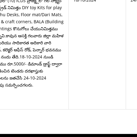
 (10) ICDS ప్రాజెక్ట్లలో గల సాక్ష్యం
గ్రేడ్ నిమిత్తం DIY toy Kits for play
hu Desks, Floor mat/Dari Mats,
 & craft corners, BALA (Building
ntings కొనుగోలు చేయునిమిత్తము
్నవి.కావున ఆసక్తి గలవారు జిల్లా మహిళ
మరియు సాదికారత అదికారి వారి
 కలెక్టర్ ఆఫీస్ రోడ్, పెన్నార్ భవనము
ందు తేది.18-10-2024 నుండి
ు రూ.5000/- డిమాండ్ డ్రాఫ్ట్ ద్వారా
దేశించిన టెండరు దరఖాస్తుకు
ులను జతచేసి 24-10-2024
ోపు సమర్పించగలరు.