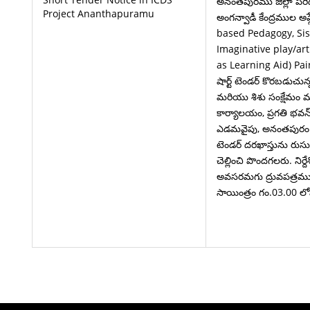
అనంతపురము జిల్లా పరిధిలో
Project Ananthapuramu
అంగన్వాడీ కేంద్రముల అప్
based Pedagogy, Sis
Imaginative play/art
as Learning Aid) Pai
షార్ట్ టెండర్ కొరబడుచున
మరియు శిశు సంక్షేమం 
కార్యాలయం, ప్రగతి భవన్,
ఎడమవైపు, అనంతపురం న
టెండర్ దరఖాస్తును రుసుమ
చెల్లించి పొందగలరు. నిర్
అవసరమగు ద్రువపత్రమ
సాయింత్రం గం.03.00 ల