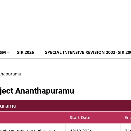
ISM
SIR 2026
SPECIAL INTENSIVE REVISION 2002 (SIR 20
anthapuramu
oject Ananthapuramu
apuramu
Start Date
En
18/10/2024
24