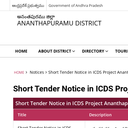
ఆంధ్రప్రదేశ్ ప్రభుత్వము
Government of Andhra Pradesh
అనంతపురము జిల్లా
ANANTHAPURAMU DISTRICT
HOME
ABOUT DISTRICT
DIRECTORY
TOUR
Notices
Short Tender Notice in ICDS Project An
HOME
Short Tender Notice in ICDS Pr
Short Tender Notice in ICDS Project Ananth
Title
Description
Short Tender Notice in ICDS