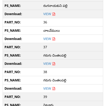
రంగనాయకుని పల్లి
VIEW
36
చాలవేములు
VIEW
37
గరుగు చింతలపల్లి
VIEW
38
గరుగు చింతలపల్లి
VIEW
39
నిట్టూరు