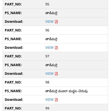
95
తాడిమర్రి
VIEW
96
తాడిమర్రి
VIEW
97
తాడిమర్రి
VIEW
98
తాడిమర్రి మజరా మద్దల చెరువు
VIEW
99