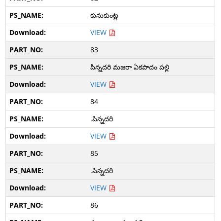
కునుకుంట్ల
VIEW
83
పిన్నదరి మజరా ఏకపాదం పల్లి
VIEW
84
.పిన్నదరి
VIEW
85
.పిన్నదరి
VIEW
86