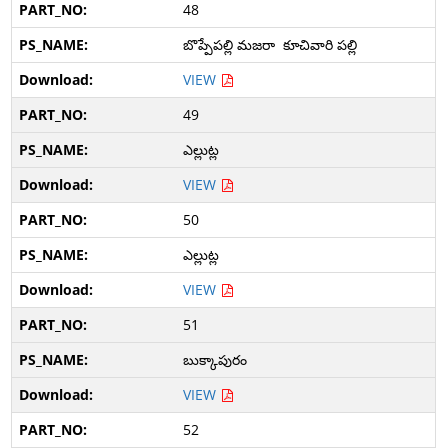
48
బొప్పేపల్లి మజరా కూచివారి పల్లి
VIEW
49
ఎల్లుట్ల
VIEW
50
ఎల్లుట్ల
VIEW
51
బుక్కాపురం
VIEW
52