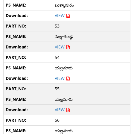
బుక్కాపురం
VIEW
53
మల్లాగుండ్ల
VIEW
54
యల్లనూరు
VIEW
55
యల్లనూరు
VIEW
56
యల్లనూరు