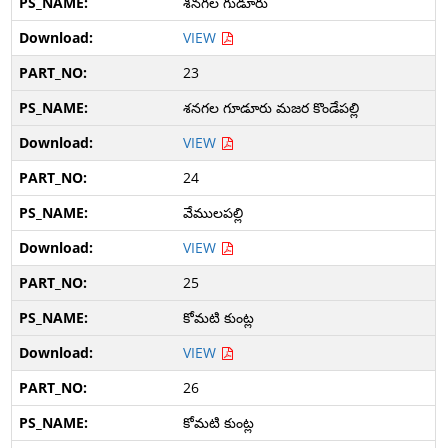
శనగల గుడూరు
VIEW
23
శనగల గూడూరు మజర కొండేపల్లి
VIEW
24
వేములపల్లి
VIEW
25
కోమటి కుంట్ల
VIEW
26
కోమటి కుంట్ల