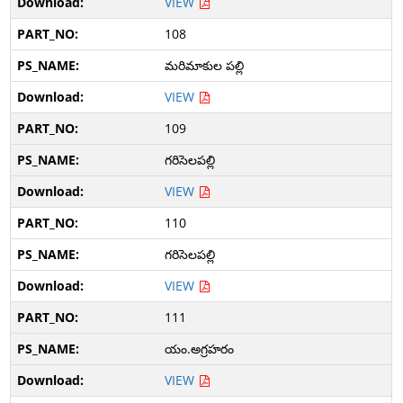
VIEW
108
మరిమాకుల పల్లి
VIEW
109
గరిసెలపల్లి
VIEW
110
గరిసెలపల్లి
VIEW
111
యం.అగ్రహరం
VIEW