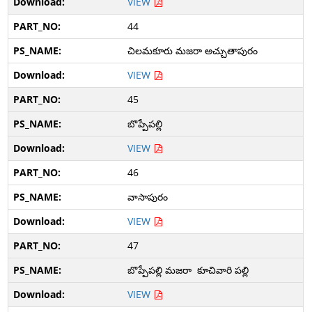
VIEW
44
చిలమకూరు మజరా అచ్చుతాపురం
VIEW
45
బొప్పేపల్లి
VIEW
46
వాసాపురం
VIEW
47
బొప్పేపల్లి మజరా కూచివారి పల్లి
VIEW