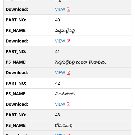
VIEW
40
పెద్దమల్లేపల్లి
VIEW
41
పెద్దమల్లేపల్లి మజరా కౌండాపురం
VIEW
42
చిలమకూరు
VIEW
43
కోడుమూర్తి