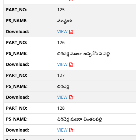
125
ముష్టురు
VIEW
126
చిగిచెర్ల మజరా ఉప్పనేసి న పల్లి
VIEW
127
చిగిచెర్ల
VIEW
128
చిగిచెర్ల మజరా చింతలపల్లి
VIEW