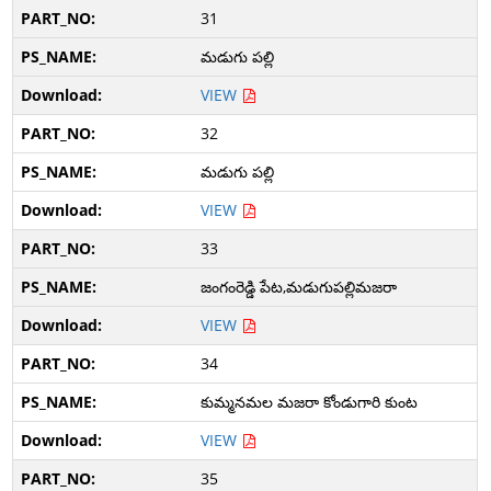
31
మడుగు పల్లి
VIEW
32
మడుగు పల్లి
VIEW
33
జంగంరెడ్డి పేట,మడుగుపల్లిమజరా
VIEW
34
కుమ్మనమల మజరా కోండుగారి కుంట
VIEW
35