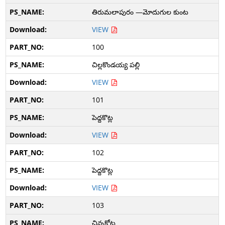
తిరుమలాపురం —మోదుగుల కుంట
VIEW
100
చిల్లకొండయ్య పల్లి
VIEW
101
పెద్దకొట్ల
VIEW
102
పెద్దకొట్ల
VIEW
103
చిన్నకోట్ల