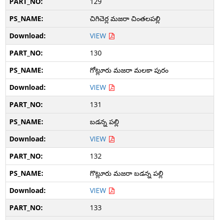
129
చిగిచెర్ల మజరా చింతలపల్లి
VIEW
130
గోట్లూరు మజరా మలకా పురం
VIEW
131
బడన్న పల్లి
VIEW
132
గొట్లూరు మజరా బడన్న పల్లి
VIEW
133