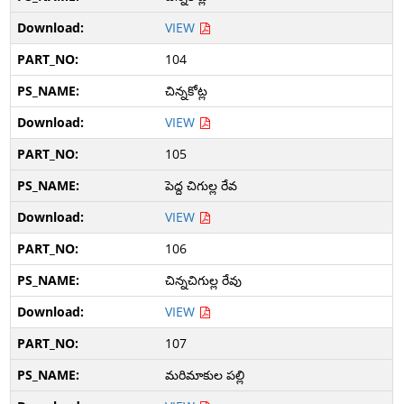
VIEW
104
చిన్నకోట్ల
VIEW
105
పెద్ద చిగుల్ల రేవ
VIEW
106
చిన్నచిగుల్ల రేవు
VIEW
107
మరిమాకుల పల్లి