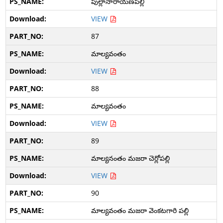
పుల్లానారాయణపల్లి
VIEW
87
మాల్యవంతం
VIEW
88
మాల్యవంతం
VIEW
89
మాల్యనంతం మజరా చెర్లోపల్లి
VIEW
90
మాల్యవంతం మజరా వెంకటగారి పల్లి