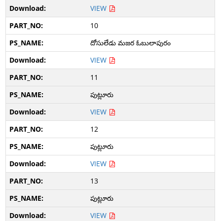
VIEW
10
దోసులేడు మజర ఓబులాపురం
VIEW
11
పుట్లూరు
VIEW
12
పుట్లూరు
VIEW
13
పుట్లూరు
VIEW