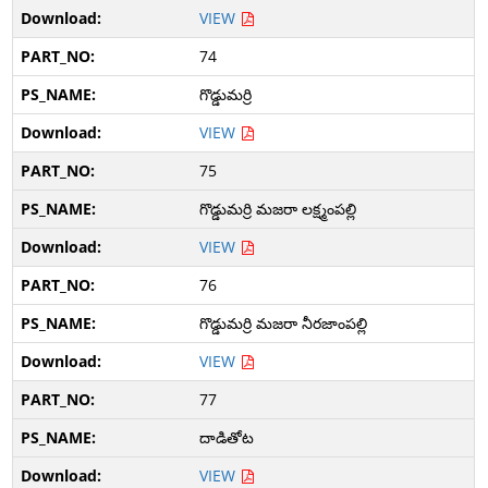
VIEW
74
గొడ్డుమర్రి
VIEW
75
గొడ్డుమర్రి మజరా లక్ష్మంపల్లి
VIEW
76
గొడ్డుమర్రి మజరా నీరజాంపల్లి
VIEW
77
దాడితోట
VIEW