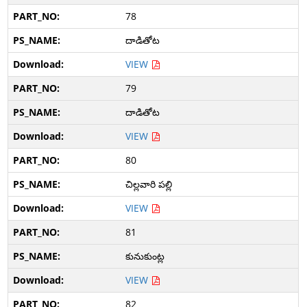
78
దాడితోట
VIEW
79
దాడితోట
VIEW
80
చిల్లవారి పల్లి
VIEW
81
కునుకుంట్ల
VIEW
82