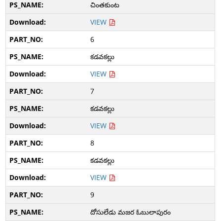
చింతకుంట
VIEW
6
కడవకల్లు
VIEW
7
కడవకల్లు
VIEW
8
కడవకల్లు
VIEW
9
దోసులేడు మజర ఓబులాపురం