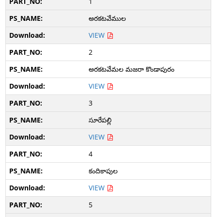
1
అరకటవేముల
VIEW
2
అరకటవేమల మజరా కొండాపురం
VIEW
3
సూరేపల్లి
VIEW
4
కందికాపుల
VIEW
5