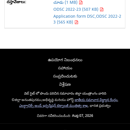
చూడు (1 MB)
ODSC 2022-23 (507 KB)
Application form DSC,ODSC 2022-2
3 (565 KB)
ఉపయోగ నిబంధనలు
సహాయం
సంప్రదించుటకు
విశ్లేషణ
వెబ్ సైట్ లో పొందు పరిచిన సమాచారం జిల్లా యంత్రాంగం వారిది
©జిల్లా అనంతపురము,అభివృద్ధి మరియు హోస్ట్
జాతీయ సమాచార విజ్ఞ్యాన కేంద్రం
,
ఎలక్ట్రానిక్స్ అండ్ ఇన్ఫర్మేషన్ టెక్నాలజీ మంత్రిత్వ శాఖ
, భారత ప్రభుత్వం
చివరిగా నవీకరించబడింది:
Aug 07, 2026