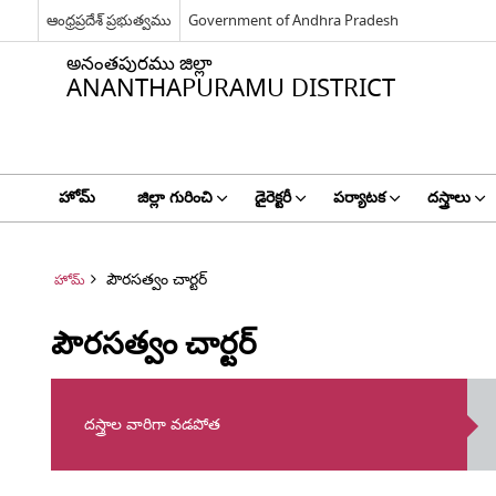
ఆంధ్రప్రదేశ్ ప్రభుత్వము
Government of Andhra Pradesh
అనంతపురము జిల్లా
ANANTHAPURAMU DISTRICT
హోమ్
జిల్లా గురించి
డైరెక్టరీ
పర్యాటక
దస్త్రాలు
పౌరసత్వం చార్టర్
హోమ్
పౌరసత్వం చార్టర్
దస్త్రాల వారిగా వడపోత