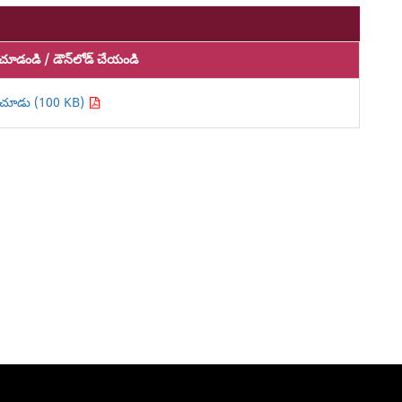
చూడండి / డౌన్‌లోడ్ చేయండి
చూడు (100 KB)