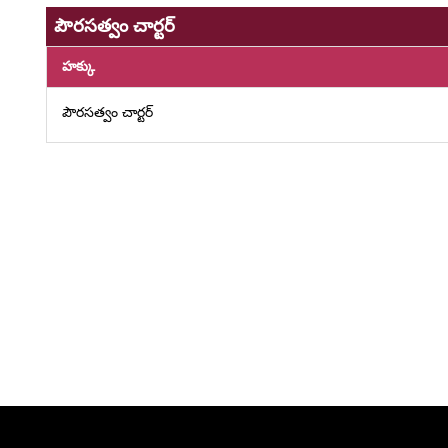
పౌరసత్వం చార్టర్
హక్కు
పౌరసత్వం చార్టర్