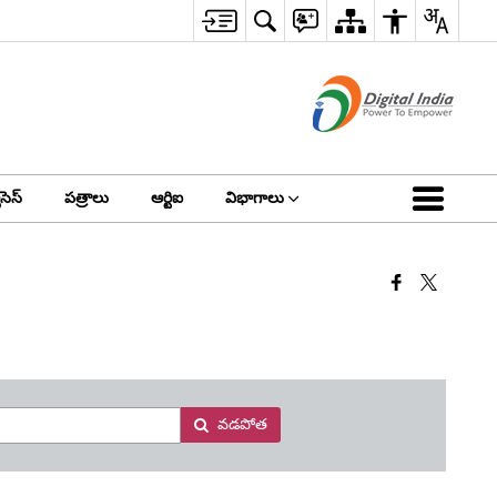
సెస్
పత్రాలు
ఆర్టిఐ
విభాగాలు
వడపోత