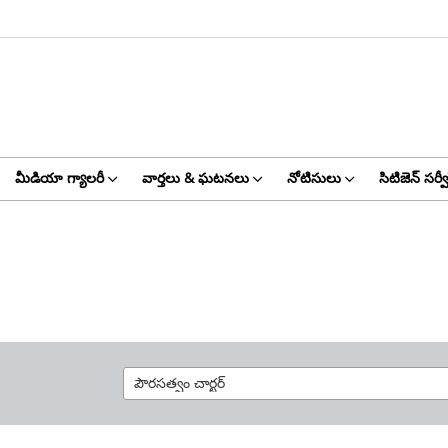
మీడియా గ్యాలరీ
వార్తలు & ఘటనలు
నోటిసులు
సిటిజెన్ సర్వీ