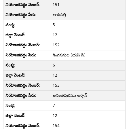
151
తాడిపత్రి
5
12
152
శింగనమల (యస్ సి)
6
12
153
అనంతపురము అర్బన్
7
12
154