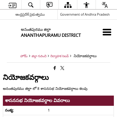
ఆంధ్రప్రదేశ్ ప్రభుత్వము
Government of Andhra Pradesh
అనంతపురము జిల్లా
ANANTHAPURAMU DISTRICT
నియోజకవర్గాలు
హోమ్
జిల్లా గురించి
నిర్వాహక సెటప్
నియోజకవర్గాలు
అనంతపురము జిల్లా లో 8 శాసనసభ నియోజకవర్గాలు కలవు
శాసనసభ నియోజకవర్గాల వివరాలు
1