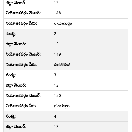
12
148
రాయదుర్గం
2
12
149
ఉరవకొండ
3
12
150
గుంతకల్లు
4
12