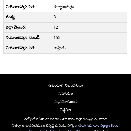
కల్యాణదుర్గం
8
12
155
రాప్తాడు
ఉపయోగ నిబంధనలు
సహాయం
సంప్రదించుటకు
విశ్లేషణ
వెబ్ సైట్ లో పొందు పరిచిన సమాచారం జిల్లా యంత్రాంగం వారిది
©జిల్లా అనంతపురము,అభివృద్ధి మరియు హోస్ట్
జాతీయ సమాచార విజ్ఞ్యాన కేంద్రం
,