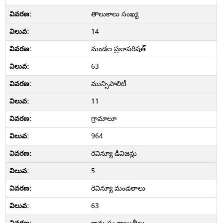
తాలుకాలు సంఖ్య
14
మండల ప్రజాపరిషత్
63
మున్సిపాలిటీ
11
గ్రామాలూ
964
రెవిన్యూ డివిజన్లు
5
రెవిన్యూ మండలాలు
63