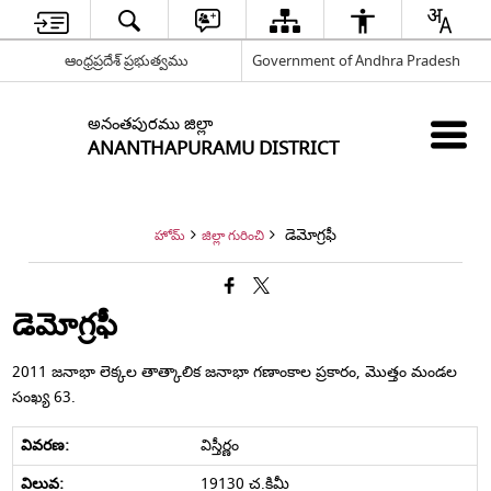
ఆంధ్రప్రదేశ్ ప్రభుత్వము
Government of Andhra Pradesh
అనంతపురము జిల్లా
ANANTHAPURAMU DISTRICT
డెమోగ్రఫీ
హోమ్
జిల్లా గురించి
డెమోగ్రఫీ
2011 జనాభా లెక్కల తాత్కాలిక జనాభా గణాంకాల ప్రకారం, మొత్తం మండల
సంఖ్య 63.
విస్తీర్ణం
19130 చ.కిమీ