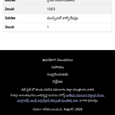
గ్రామ పంచాయితీలు
1003
మున్సిపల్ కార్పొరేషన్లు
1
ఉపయోగ నిబంధనలు
సహాయం
సంప్రదించుటకు
విశ్లేషణ
వెబ్ సైట్ లో పొందు పరిచిన సమాచారం జిల్లా యంత్రాంగం వారిది
©జిల్లా అనంతపురము,అభివృద్ధి మరియు హోస్ట్
జాతీయ సమాచార విజ్ఞ్యాన కేంద్రం
,
ఎలక్ట్రానిక్స్ అండ్ ఇన్ఫర్మేషన్ టెక్నాలజీ మంత్రిత్వ శాఖ
, భారత ప్రభుత్వం
చివరిగా నవీకరించబడింది:
Aug 07, 2026