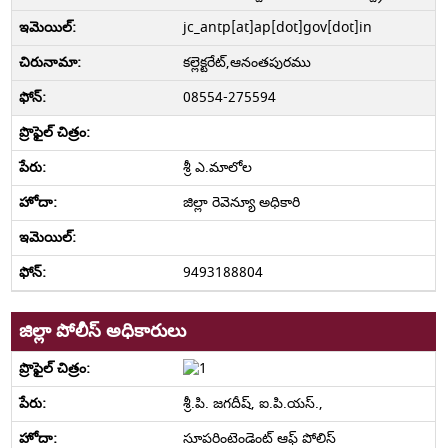
jc_antp[at]ap[dot]gov[dot]in
కల్లెక్టరేట్,ఆనంతపురము
08554-275594
శ్రీ ఎ.మాలోల
జిల్లా రెవెన్యూ అధికారి
9493188804
జిల్లా పోలీస్ అధికారులు
శ్రీ.పి. జగదీష్, ఐ.పి.యస్.,
సూపరింటెండెంట్ ఆఫ్ పోలిస్