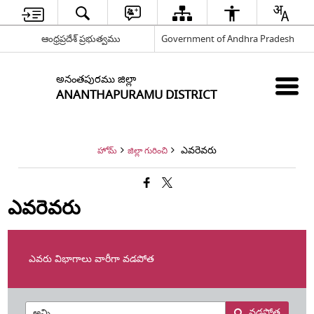
ఆంధ్రప్రదేశ్ ప్రభుత్వము
Government of Andhra Pradesh
అనంతపురము జిల్లా
ANANTHAPURAMU DISTRICT
ఎవరెవరు
హోమ్
జిల్లా గురించి
ఎవరెవరు
ఎవరు విభాగాలు వారీగా వడపోత
వడపోత