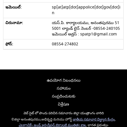
sp[at]atp[dot]appolice[dot]gov[dot]i
n
యస్.పి. కార్యాలయము, అనంతపురము 51
5001 ల్యాండ్ లైన్ నెంబర్ -08554-240105
ఇమెయిల్ అడ్రస్ : spatp1@gmail.com
08554-274802
ఉపయోగ నిబంధనలు
సహాయం
సంప్రదించుటకు
విశ్లేషణ
వెబ్ సైట్ లో పొందు పరిచిన సమాచారం జిల్లా యంత్రాంగం వారిది
©జిల్లా అనంతపురము,అభివృద్ధి మరియు హోస్ట్
జాతీయ సమాచార విజ్ఞ్యాన కేంద్రం
,
ఎలక్ట్రానిక్స్ అండ్ ఇన్ఫర్మేషన్ టెక్నాలజీ మంత్రిత్వ శాఖ
, భారత ప్రభుత్వం