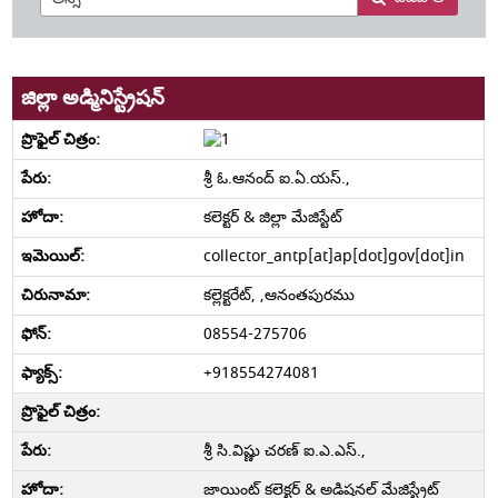
జిల్లా అడ్మినిస్ట్రేషన్
శ్రీ ఓ.ఆనంద్ ఐ.ఏ.యస్.,
కలెక్టర్ & జిల్లా మేజిస్టేట్
collector_antp[at]ap[dot]gov[dot]in
కల్లెక్టరేట్, ,ఆనంతపురము
08554-275706
+918554274081
శ్రీ సి.విష్ణు చరణ్ ఐ.ఎ.ఎస్.,
జాయింట్ కలెక్టర్ & అడిషనల్ మేజిస్ట్రేట్