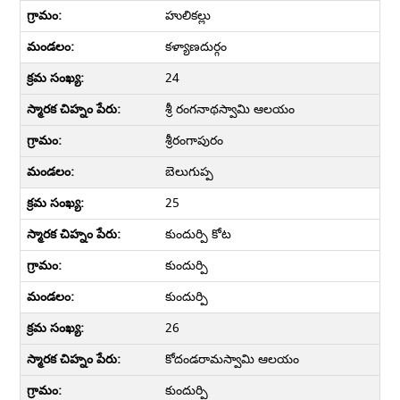
హులికల్లు
కళ్యాణదుర్గం
24
శ్రీ రంగనాథస్వామి ఆలయం
శ్రీరంగాపురం
బెలుగుప్ప
25
కుందుర్పి కోట
కుందుర్పి
కుందుర్పి
26
కోదండరామస్వామి ఆలయం
కుందుర్పి