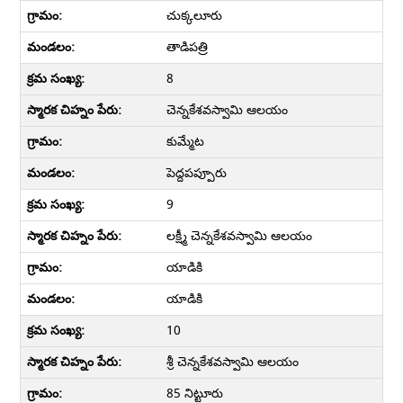
చుక్కలూరు
తాడిపత్రి
8
చెన్నకేశవస్వామి ఆలయం
కుమ్మేట
పెద్దపప్పూరు
9
లక్ష్మీ చెన్నకేశవస్వామి ఆలయం
యాడికి
యాడికి
10
శ్రీ చెన్నకేశవస్వామి ఆలయం
85 నిట్టూరు