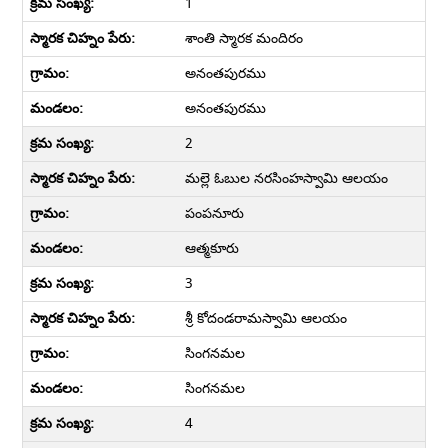
1
శాంతి స్మారక మందిరం
అనంతపురము
అనంతపురము
2
మల్లె ఓబుల నరసింహస్వామి ఆలయం
పంపనూరు
ఆత్మకూరు
3
శ్రీ కోదండరామస్వామి ఆలయం
సింగనమల
సింగనమల
4