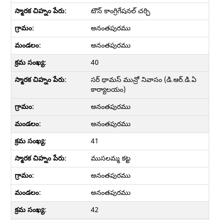
టౌన్ కాంగ్రిగేషనల్ చర్చి
అనంతపురము
అనంతపురము
40
సర్ థామస్ మున్రో నివాసం (డి.ఆర్.డి.ఏ
కార్యాలయం)
అనంతపురము
అనంతపురము
41
ముసలమ్మ కట్ట
అనంతపురము
అనంతపురము
42