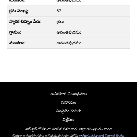
అనంతపురము
52
జైలు
అనంతపురము
అనంతపురము
ఉపయోగ నిబంధనలు
సహాయం
సంప్రదించుటకు
విశ్లేషణ
వెబ్ సైట్ లో పొందు పరిచిన సమాచారం జిల్లా యంత్రాంగం వారిది
©జిల్లా అనంతపురము,అభివృద్ధి మరియు హోస్ట్
జాతీయ సమాచార విజ్ఞ్యాన కేంద్రం
,