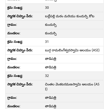
30
బల్లేపల్లి మఠం మరియు కుందుర్పి కోట
కుందుర్పి
కుందుర్పి
31
బుగ్గ రామలింగేశ్వరస్వామి ఆలయం (ASI)
తాడిపత్రి
తాడిపత్రి
32
చింతల వెంకటరమణస్వామి ఆలయం (AS
I)
తాడిపత్రి
తాడిపత్రి