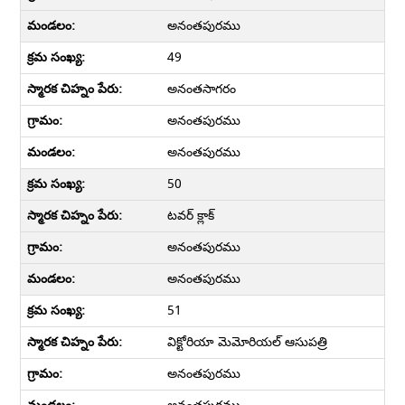
అనంతపురము
49
అనంతసాగరం
అనంతపురము
అనంతపురము
50
టవర్ క్లాక్
అనంతపురము
అనంతపురము
51
విక్టోరియా మెమోరియల్ ఆసుపత్రి
అనంతపురము