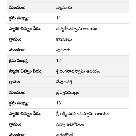
ఎల్లనూరు
11
చెన్నకేశవస్వామి ఆలయం
కొడవకల్లు
పుట్లూరు
12
శ్రీ రంగనాథస్వామి ఆలయం
వేపులపర్తి
బ్రహ్మసముద్రం
13
శ్రీ లక్ష్మీ నరసింహస్వామి ఆలయం
పెన్నా అహోబిలం
ఉరవకొండ