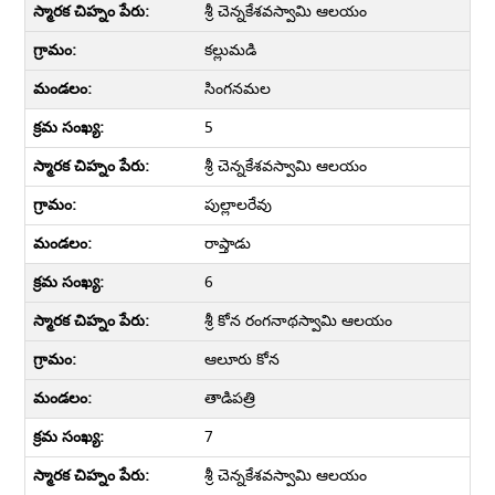
శ్రీ చెన్నకేశవస్వామి ఆలయం
కల్లుమడి
సింగనమల
5
శ్రీ చెన్నకేశవస్వామి ఆలయం
పుల్లాలరేవు
రాప్తాడు
6
శ్రీ కోన రంగనాథస్వామి ఆలయం
ఆలూరు కోన
తాడిపత్రి
7
శ్రీ చెన్నకేశవస్వామి ఆలయం