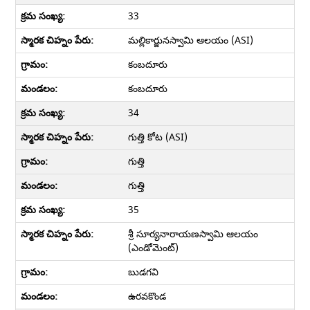
33
మల్లికార్జునస్వామి ఆలయం (ASI)
కంబదూరు
కంబదూరు
34
గుత్తి కోట (ASI)
గుత్తి
గుత్తి
35
శ్రీ సూర్యనారాయణస్వామి ఆలయం
(ఎండోమెంట్)
బుడగవి
ఉరవకొండ