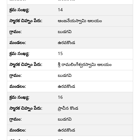
14
ఆంజనేయస్వామి ఆలయం
బుడగవి
ఉరవకొండ
15
శ్రీ రామలింగేశ్వరస్వామి ఆలయం
బుడగవి
ఉరవకొండ
16
ప్రాచీన కొండ
బుడగవి
ఉరవకొండ