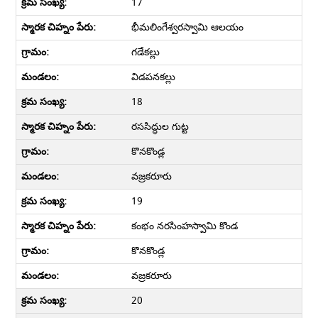
17
భీమలింగేశ్వరస్వామి ఆలయం
గడేకల్లు
విడపనకల్లు
18
రససిద్ధుల గుట్ట
కొనకొండ్ల
వజ్రకరూరు
19
కంభం నరసింహస్వామి కొండ
కొనకొండ్ల
వజ్రకరూరు
20