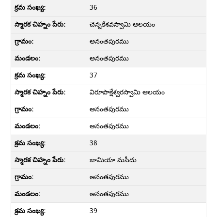
36
చెన్నకేశవస్వామి ఆలయం
అనంతపురము
అనంతపురము
37
విరూపాక్షేశ్వరస్వామి ఆలయం
అనంతపురము
అనంతపురము
38
జామియా మసీదు
అనంతపురము
అనంతపురము
39