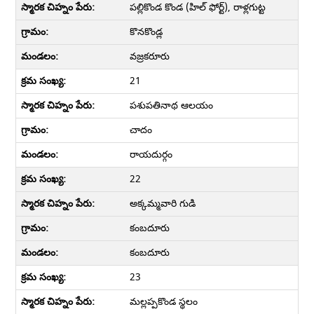
పల్లికొండ కొండ (హిల్ ఫోర్ట్), రాళ్లగుట్ట
కొనకొండ్ల
వజ్రకరూరు
21
పశుపతినాథ ఆలయం
చాదం
రాయదుర్గం
22
అక్కమ్మవారి గుడి
కంబదూరు
కంబదూరు
23
మల్లప్పకొండ స్థలం