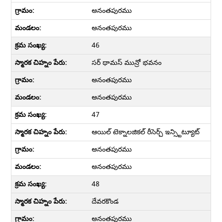
అనంతపురము
అనంతపురము
46
సర్ థామస్ మున్రో భవనం
అనంతపురము
అనంతపురము
47
ఆయిల్ టెక్నాలజికల్ రీసెర్చ్ ఇన్స్టిట్యూట్
అనంతపురము
అనంతపురము
48
దేవరకొండ
అనంతపురము